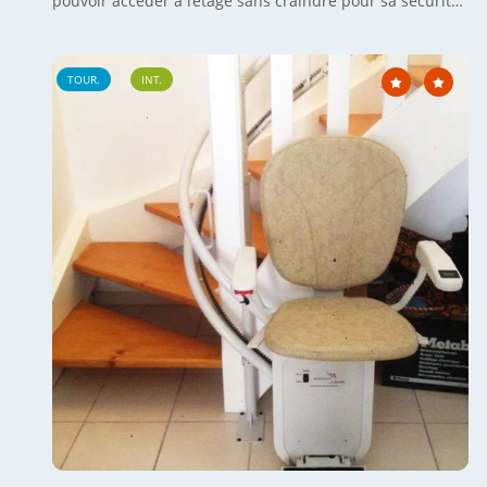
pouvoir accéder à l’étage sans craindre pour sa sécurité.
C’est le modèle « Curve » qui a été installé par notre
équipe, en effet, il s’agit là d’un monte escalier , tournant
et sur mesure, avec son double rail fixé directement sur
TOUR.
INT.
les marches de l’escalier carrelé. Une configuration
d’installation optimisée et sécurisée, avec un départ à
plat de la chaise et une arrivée au dernier nez de
marche avec un pivotement de l’assise. Voir d’autres
installations de monte escaliers tournant sur-mesure