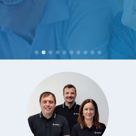
M. et Mme B. à Rochebaudin (26)
M. et Mme L. à Soyons (07)
M. L. à Saint Just d'Ardèche (07)
M. V. à Rosières (07)
mise en route, fonctionnement idéal Délais
entre la commande et exécution très courts.
Agréable surprise en tout points. (retour du
questionnaire de satisfaction 1 mois après
utilisation)
M. et Mme B. à Montélimar (26)