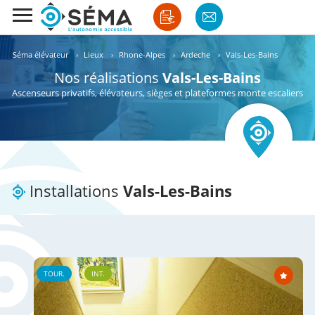
Séma élévateur
›
Lieux
›
Rhone-Alpes
›
Ardeche
›
Vals-Les-Bains
Nos réalisations
Vals-Les-Bains
Ascenseurs privatifs, élévateurs, sièges et plateformes monte escaliers
Installations
Vals-Les-Bains
TOUR.
INT.