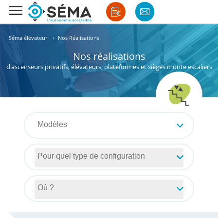
Séma élévateur
›
Nos Réalisations
Nos réalisations
d'ascenseurs privatifs, élévateurs, plateformes et sièges monte escaliers