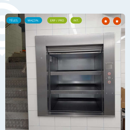
TÉLES.
MAÇON.
ERP / PRO
INT.