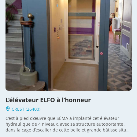
termes de finitions et de couleurs permettant une
personnalisation de ce nouveau dispositif d’accessibilité
dans son environnement. Il s’intégre avec modernité dans le
bâti existant et est en conformité avec la loi d’accessibilité .
SÉMA vous propose et vous accompagne dans l’installation
d’une solution pour l’accessibilité des lieux publics et privés.
L’élévateur ELFO à l’honneur
CREST (26400)
C’est à pied d’œuvre que SÉMA a implanté cet élévateur
hydraulique de 4 niveaux, avec sa structure autoportante ,
dans la cage d’escalier de cette belle et grande bâtisse situé
à Crest . Le modèle ELFO de l’usine EP ELEVATORI propose un