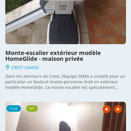
Monte-escalier extérieur modèle
HomeGlide - maison privée
CREST (26400)
Dans les alentours de Crest, l'équipe SEMA a installé pour un
particulier un fauteuil monte-personne droit en extérieur
modèle HomeGlide. Ce monte-escalier est spécialement
conçu pour l'extérieur avec des matériaux spécifiquement
étudiés et résistants. Dans ce cas particulier, il permet aux
habitants de cette maison privée d'accéder à leur lieu de vie
TOUR.
INT.
depuis le parking voiture. Un moyen simple de conserver son
autonomie chez soi et de se maintenir à domicile même si
l'habitation est en hauteur. Connaître l'actualité SEMA