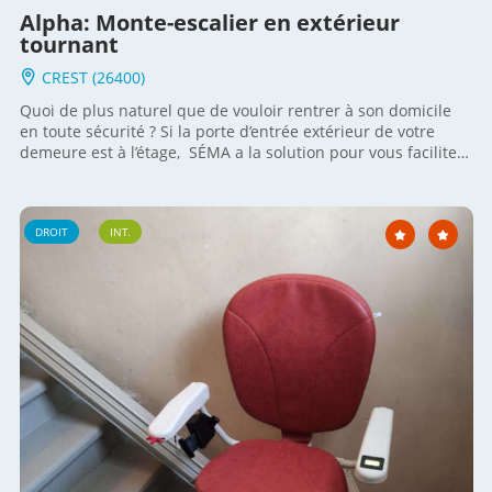
Alpha: Monte-escalier en extérieur
tournant
CREST (26400)
Quoi de plus naturel que de vouloir rentrer à son domicile
en toute sécurité ? Si la porte d’entrée extérieur de votre
demeure est à l’étage, SÉMA a la solution pour vous faciliter
les escaliers ! Le modèle de fauteuil élévateur ALPHA du
constructeur LEHNER est sans conteste le monte escalier
extérieur conçu pour résister aux intempéries et présente
DROIT
INT.
l’avantage d’être à la mesure de votre escalier car les rails
sont courbés en atelier. Ce couple de personnes habitant
Crest a retrouvé sa liberté de circuler ! Lire notre actualité...