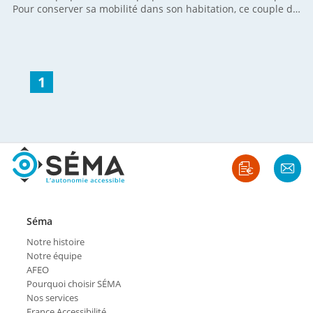
Pour conserver sa mobilité dans son habitation, ce couple de
particuliers a fait appel à l'équipe SÉMA pour installer un
fauteuil monte-escalier CURVE . Spécificité de cette
intervention : une installation avec un virage en extérieur et
une arrivée à plat sur le palier à l'étage pour plus de sécurité
d'utilisation. Découvrez nos autres réalisations de chaises
1
monte-escaliers.
Séma
Notre histoire
Notre équipe
AFEO
Pourquoi choisir SÉMA
Nos services
France Accessibilité