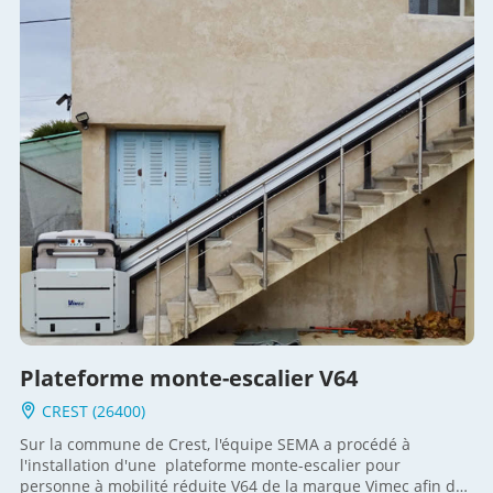
déplacement. Une option pratique et confortable pour
l'utilisation au quotidien de l'appareil. Un bel exemple de
réalisation en extérieur et à l'arrière de l'habitation qui
s'intègre parfaitement à la structure de la maison, sans
dénaturer le devant de l'habitation. Pour voir d'autres
installations : visitez notre page nos réalisations
Plateforme monte-escalier V64
CREST (26400)
Sur la commune de Crest, l'équipe SEMA a procédé à
l'installation d'une plateforme monte-escalier pour
personne à mobilité réduite V64 de la marque Vimec afin de