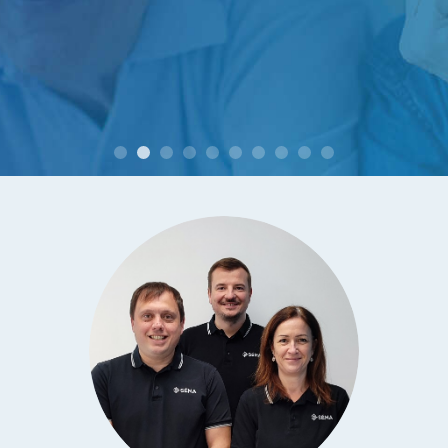
entre la commande et exécution très courts.
Agréable surprise en tout points. (retour du
questionnaire de satisfaction 1 mois après
utilisation)
M. et Mme B. à Montélimar (26)