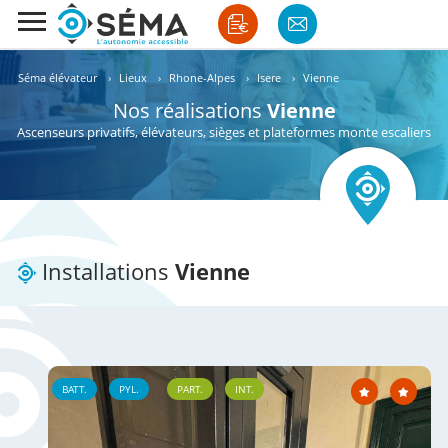
Séma élévateur
›
Lieux
›
Rhone-Alpes
›
Isere
›
Vienne
Nos réalisations
Vienne
Ascenseurs privatifs, élévateurs, sièges et plateformes monte escaliers
Installations
Vienne
BATT.
PYL.
PART.
INT.