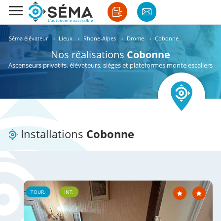
Séma élévateur
›
Lieux
›
Rhone-Alpes
›
Drome
›
Cobonne
Nos réalisations
Cobonne
Ascenseurs privatifs, élévateurs, sièges et plateformes monte escaliers
Installations
Cobonne
TOUR.
INT.