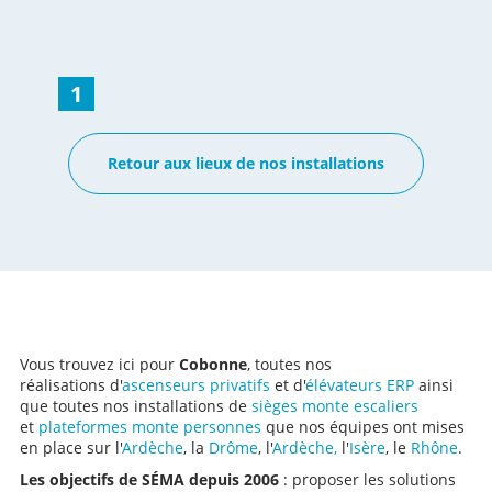
d’un monte-escalier avec un double rail qui s'adapte
parfaitement à la configuration d’un escalier tournant.
L’installation du rail de 6 900 mm de longueur a
nécessité une fixation spécifique sur les marches du
1
côté gauche de l’escalier, avec un léger déport pour
maintenir les mains courantes en place. Le départ du
monte escaliers est dit : « coudé », avec un angle de 52°
Retour aux lieux de nos installations
en bas à gauche, afin qu’il se positionne parfaitement
entre l’escalier et la porte d’entrée. Le bi-rail effectue,
presque en fin de parcours, un virage à 90° pour
atteindre le palier en haut à gauche. À la fois pratique et
sécurisé, le fauteuil élévateur lorsqu’il est arrivé en haut,
est doté d’un pivotement motorisé de l’assise permettant
à son usager de débarquer avec simplicité. Une ceinture
de sécurité rétractable est également présente sur le
siège montant pour assurer la sécurité de l’utilisateur.
Le repose-pied, quant à lui, se replie manuellement via
Vous trouvez ici pour
Cobonne
, toutes nos
un levier situé au niveau de l’assise. Lire la page Aides
réalisations d'
ascenseurs privatifs
et d'
élévateurs ERP
ainsi
et Financements Retour aux réalisations montes-
que toutes nos installations de
sièges monte escaliers
escaliers SEMA
et
plateformes monte personnes
que nos équipes ont mises
en place sur l'
Ardèche
, la
Drôme
, l'
Ardèche,
l'
Isère
, le
Rhône
.
Les objectifs de SÉMA depuis 2006
: proposer les solutions