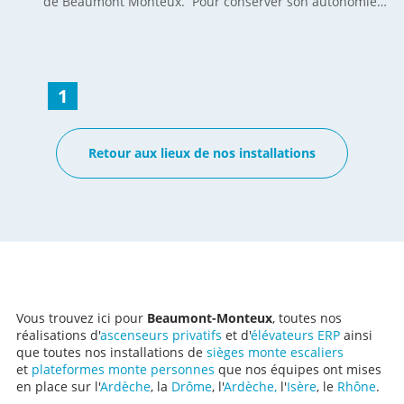
de Beaumont Monteux. Pour conserver son autonomie,
il n’a pas hésité à s’équiper d’une chaise monte-escalier
droite pour continuer de circuler librement dans toute
son habitation. SEMA a réalisé cette installation de
chaise monte escalier droit en moins d’une journée.
Aujourd’hui, des solutions existent pour améliorer le
1
confort des personnes qui souhaitent conserver leur
autonomie à leur domicile, des aides et des avantages
fiscaux ont été mis en place pour accompagner ces
Retour aux lieux de nos installations
installations, ce qui permet de rendre un projet possible
et à moindre coût.
Vous trouvez ici pour
Beaumont-Monteux
, toutes nos
réalisations d'
ascenseurs privatifs
et d'
élévateurs ERP
ainsi
que toutes nos installations de
sièges monte escaliers
et
plateformes monte personnes
que nos équipes ont mises
en place sur l'
Ardèche
, la
Drôme
, l'
Ardèche,
l'
Isère
, le
Rhône
.