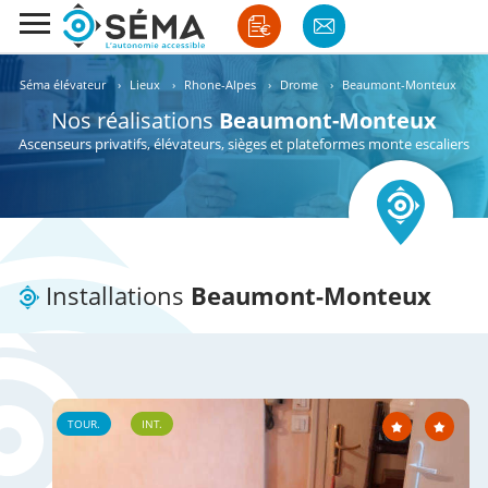
Séma élévateur
›
Lieux
›
Rhone-Alpes
›
Drome
›
Beaumont-Monteux
Nos réalisations
Beaumont-Monteux
Ascenseurs privatifs, élévateurs, sièges et plateformes monte escaliers
Installations
Beaumont-Monteux
TOUR.
INT.