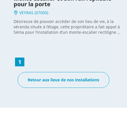
plateforme montante, plateforme monte-escalier,
pour la porte
plateformes montes escaliers, plateau monte escalier,
VEYRAS (07000)
plateforme d’escalier
Désireuse de pouvoir accéder de son lieu de vie, à la
véranda située à l’étage, cette propriétaire a fait appel à
Séma pour l’installation d’un monte-escalier rectiligne et
son rail relevable. Le modèle de chaise HORIZON de
notre usine Platinum répondait à la problématique de la
porte en bas. En effet, lorsqu’en bas de l’escalier, il y a
une porte, l’option du « rail qui se relève » est très
apprécié pour laisser le passage libre et éviter d’entraver
1
la circulation. Notre conseiller technique Christophe
vous renseigne et vous accompagne dans votre projet
« monte-escalier » , n’hésitez donc pas à le contacter
Retour aux lieux de nos installations
directement. Voir d’autres réalisations de montes
escaliers droits