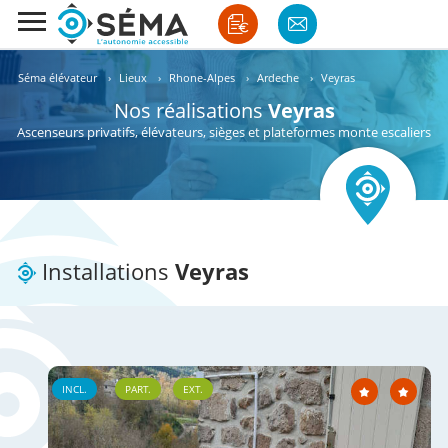
Séma élévateur
›
Lieux
›
Rhone-Alpes
›
Ardeche
›
Veyras
Nos réalisations
Veyras
Ascenseurs privatifs, élévateurs, sièges et plateformes monte escaliers
Installations
Veyras
INCL.
PART.
EXT.