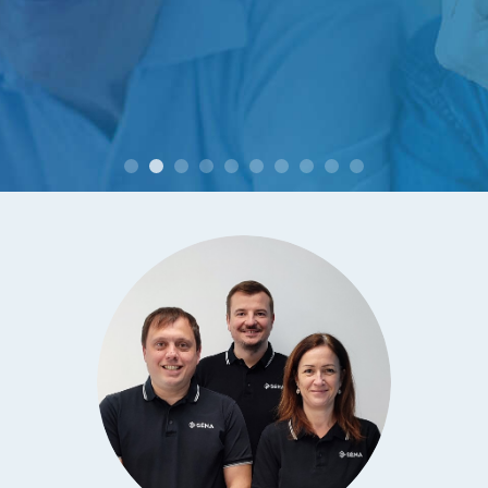
entre la commande et exécution très courts.
Agréable surprise en tout points. (retour du
questionnaire de satisfaction 1 mois après
utilisation)
M. et Mme B. à Montélimar (26)