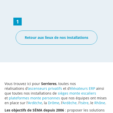
l'équipe SEMA a installé une chaise monte-escalier
tournant Curve de la marque Platinum avec une arrivée
à plat sur le palier haut pour plus de confort et de
sécurité d'utilisation. Voir des réalisations de chaises
1
montes escaliers sur-mesure tournants
Retour aux lieux de nos installations
Vous trouvez ici pour
Serrieres
, toutes nos
réalisations d'
ascenseurs privatifs
et d'
élévateurs ERP
ainsi
que toutes nos installations de
sièges monte escaliers
et
plateformes monte personnes
que nos équipes ont mises
en place sur l'
Ardèche
, la
Drôme
, l'
Ardèche,
l'
Isère
, le
Rhône
.
Les objectifs de SÉMA depuis 2006
: proposer les solutions