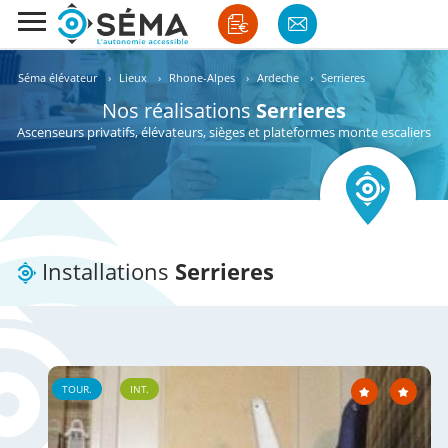
Séma élévateur
›
Lieux
›
Rhone-Alpes
›
Ardeche
›
Serrieres
Nos réalisations
Serrieres
Ascenseurs privatifs, élévateurs, sièges et plateformes monte escaliers
Installations
Serrieres
TOUR.
INT.