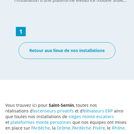
l'installation d'une plateforme élévatrice modèle SIGMA
de notre partenaire autrichien LEHNER. L'objectif
principal était de rendre leur habitat plus accessible,
afin de se maintenir à domicile le plus longtemps
possible mais servira également à transporter du bois à
l'étage pour alimenter le poêle à bois en hiver, ainsi que
1
pour monter les courses. La plateforme verticale SIGMA
est équipée d'un plateau antidérapant de 1400 mm x
1100 mm, capable de supporter une charge maximale
Retour aux lieux de nos installations
de 385 kg. Elle est alimentée par un moteur électrique 1
kW, et se déplace à une vitesse de 0.15 m/s grâce à un
système de double chaîne de guidage. Elle a été
spécialement conçue pour un accès dit d’« équerre à
90° », sur deux niveaux avec une commande intégrée et
des radiocommandes pour une utilisation à distance.
L’équipe SEMA s’est occupé de : l'installation de
l'alimentation électrique depuis le disjoncteur sous la
terrasse jusqu’au local, la fourniture et la pose de la
plateforme élévatrice, ainsi que de l'ensemble de la
Vous trouvez ici pour
Saint-Sernin
, toutes nos
machinerie intégrée au châssis, faire la découpe du
réalisations d'
ascenseurs privatifs
et d'
élévateurs ERP
ainsi
garde-corps à l’étage afin d'intégrer le portillon
que toutes nos installations de
sièges monte escaliers
supérieur de la plateforme à la terrasse. La plateforme
et
plateformes monte personnes
que nos équipes ont mises
élévatrice verticale SIGMA est dotée de finitions
en place sur l'
Ardèche
, la
Drôme
, l'
Ardèche,
l'
Isère
, le
Rhône
.
soignées, avec un portillon en acier peint couleur RAL