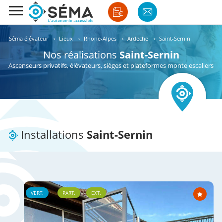
Séma élévateur
›
Lieux
›
Rhone-Alpes
›
Ardeche
›
Saint-Sernin
Nos réalisations
Saint-Sernin
Ascenseurs privatifs, élévateurs, sièges et plateformes monte escaliers
Installations
Saint-Sernin
VERT.
PART.
EXT.