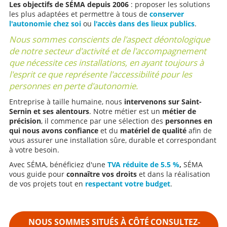
Les objectifs de SÉMA depuis 2006
9022 et un remplissage en verre transparent feuilleté
: proposer les solutions
les plus adaptées et permettre à tous de
pour garantir sécurité et esthétisme. En cas de coupure
conserver
l'autonomie chez soi
de courant, une manœuvre de secours permet à une
ou
l'accès dans des lieux publics
.
tierce personne de faire redescendre la plateforme.
Nous sommes conscients de l'aspect déontologique
Retourner sur la page des réalisations plateformes
de notre secteur d'activité et de l'accompagnement
élévatrices verticales de SEMA
que nécessite ces installations, en ayant toujours à
l'esprit ce que représente l'accessibilité pour les
personnes en perte d'autonomie.
Entreprise à taille humaine, nous
intervenons sur Saint-
Sernin et ses alentours
. Notre métier est un
métier de
précision
, il commence par une sélection des
personnes en
qui nous avons confiance
et du
matériel de qualité
afin de
vous assurer une installation sûre, durable et correspondant
à votre besoin.
Avec SÉMA, bénéficiez d'une
TVA réduite de 5.5 %
,
SÉMA
vous guide pour
connaître vos droits
et dans la réalisation
de vos projets tout en
respectant votre budget
.
NOUS SOMMES SITUÉS À CÔTÉ
CONSULTEZ-