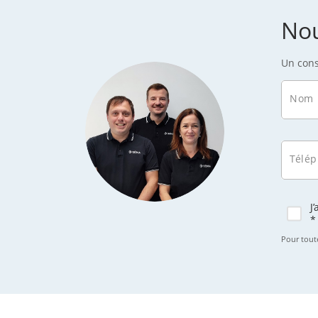
No
Un cons
Nom
Télé
J
*
Pour tout