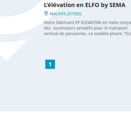
L'élévation en ELFO by SEMA
MAUVES (07300)
Notre fabricant EP ELEVATORI en Italie conço
des ascenseurs privatifs pour le transport
vertical de personnes. Le modèle phare: "EL
s’implante aussi bien en intérieur qu’en exté
et s’adapte aux configurations architectural
votre maison ou bâtiment. L‘élévateur
hydraulique de cette habitante de Mauves 
Ardèche a été installé dans une gaine maçonnée ,
1
depuis le garage pour atteindre l‘étage. La
machinerie est située au garage dans un pl
Le modèle ELFO est entièrement personnalis
Vous équiper d’une solution d’accessibilité, c
notre métier !!! Pour nous contacter, clique