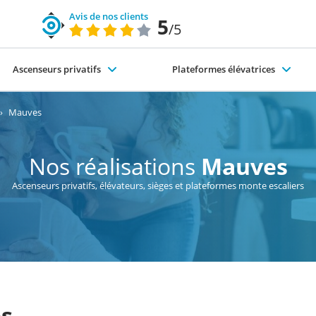
Avis de nos clients
5
/5
Ascenseurs privatifs
Plateformes élévatrices
code du travail)
nte-escaliers-exterieur
s différents types d'ascenseurs
Pourquoi choisir SÉMA ?
Élévateurs PMR
›
Mauves
Nos réalisations
Mauves
Ascenseurs privatifs, élévateurs, sièges et plateformes monte escaliers
s