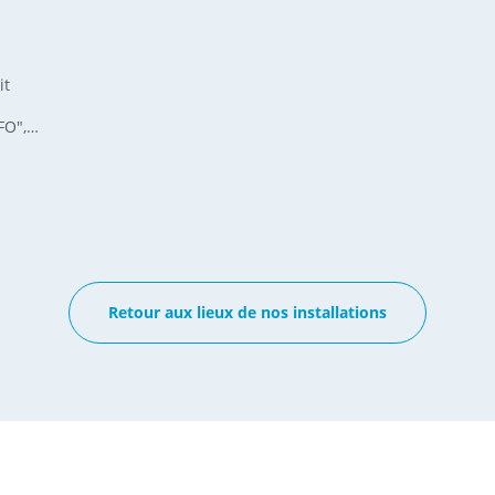
it
FO",
rieur,
es de
en
acard.
able.
Retour aux lieux de nos installations
’est
z ici…