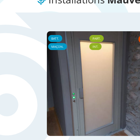
BATT.
PART.
MAÇON.
INT.