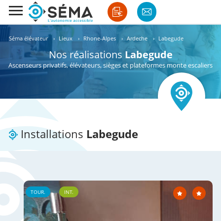
Séma élévateur
›
Lieux
›
Rhone-Alpes
›
Ardeche
›
Labegude
Nos réalisations
Labegude
Ascenseurs privatifs, élévateurs, sièges et plateformes monte escaliers
Installations
Labegude
TOUR.
INT.