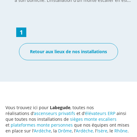
à son domicile. L’installation d’un monte escalier en est
une ! Par mesure de sécurité, les enfants, de cette
habitante de Labégude, ont fait appel à l'équipe SÉMA
pour la pose d’un système d’accessibilité qui permettra à
cette personne d’aller et venir des pièces de vies aux
pièces de nuit en toute sécurité. Le modèle de chaise
1
monte escalier tournant CURVE est une référence sûre
et fiable, elle a largement fait ses preuves dans le temps.
Une réalisation classique avec un départ de la chaise en
Retour aux lieux de nos installations
bas à gauche dans l’axe de l’escalier et une arrivée sur le
palier de l’étage. La chaise est fixée uniquement sur les
marches de l’escalier et se replie rapidement pour
laisser plus d’espace. Avec l ’offre de parrainage, cette
personne a bénéficié d’une remise sur l’achat de son
monte-escalier et son parrain - client SÉMA - a reçu un
chèque cadeau. Retrouvez l'information sur cette offre
en bas de page de ce lien…
Vous trouvez ici pour
Labegude
, toutes nos
réalisations d'
ascenseurs privatifs
et d'
élévateurs ERP
ainsi
que toutes nos installations de
sièges monte escaliers
et
plateformes monte personnes
que nos équipes ont mises
en place sur l'
Ardèche
, la
Drôme
, l'
Ardèche,
l'
Isère
, le
Rhône
.