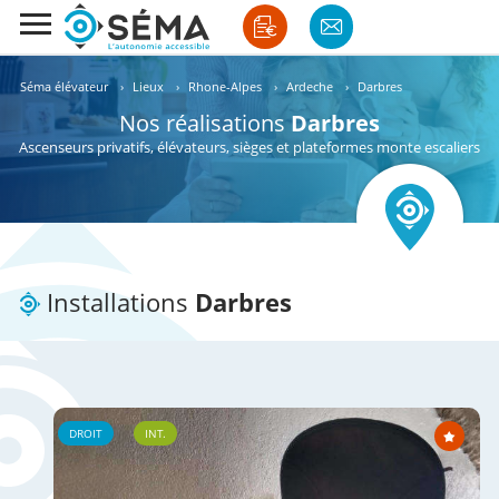
Séma élévateur
›
Lieux
›
Rhone-Alpes
›
Ardeche
›
Darbres
Nos réalisations
Darbres
Ascenseurs privatifs, élévateurs, sièges et plateformes monte escaliers
Installations
Darbres
DROIT
INT.