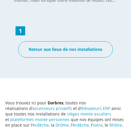
monter, mais lorsque notre mobilité se réduit, ces
marches peuvent rapidement devenir un problème pour
rester dans son domicile. Heureusement, il existe des
solutions comme la pose d’un monte escalier . Le modèle
HORIZON, également appelé IBIZA, est une chaise
d’escalier qui convient à tous les escaliers droits. La
1
longueur du rail est découpé sur place afin de garantir
une mesure optimale, ce dernier est ensuite fixé
directement sur les marches de l’escalier avant
Retour aux lieux de nos installations
intégration de la chaise elle-même. Cette personne âgée
est ravie de son installation et va lui permettre de
circuler sans craindre pour sa sécurité. Voir toutes nos
réalisations en Drôme-Ardèche-Ouest Isère-Nord Gard
et Nord Vaucluse
Vous trouvez ici pour
Darbres
, toutes nos
réalisations d'
ascenseurs privatifs
et d'
élévateurs ERP
ainsi
que toutes nos installations de
sièges monte escaliers
et
plateformes monte personnes
que nos équipes ont mises
en place sur l'
Ardèche
, la
Drôme
, l'
Ardèche,
l'
Isère
, le
Rhône
.