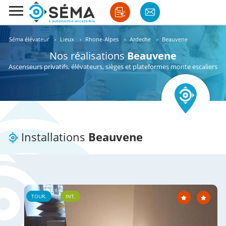
Séma élévateur
›
Lieux
›
Rhone-Alpes
›
Ardeche
›
Beauvene
Nos réalisations
Beauvene
Ascenseurs privatifs, élévateurs, sièges et plateformes monte escaliers
Installations
Beauvene
TOUR.
INT.