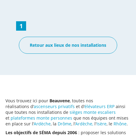
pour poser un monte escalier IBIZA avec son monorail
rectiligne fixé sur les marches en bois de cet escalier.
Élévateur SÉMA a l’avantage d’avoir dans son entrepôt un
stock de montes escaliers droits (intérieur et extérieur)
1
permettant de prévoir une installation à votre domicile
rapide, c'est à dire avec un délai court. De plus, la pose
de l’équipement s’effectue en moins d’une journée !! Un
Retour aux lieux de nos installations
monte escalier est une vraie solution de déplacement
vertical pour quiconque qui souhaite rester chez soi.
Voir toutes les installations sur le code postal 07190
Vous trouvez ici pour
Beauvene
, toutes nos
réalisations d'
ascenseurs privatifs
et d'
élévateurs ERP
ainsi
que toutes nos installations de
sièges monte escaliers
et
plateformes monte personnes
que nos équipes ont mises
en place sur l'
Ardèche
, la
Drôme
, l'
Ardèche,
l'
Isère
, le
Rhône
.
Les objectifs de SÉMA depuis 2006
: proposer les solutions