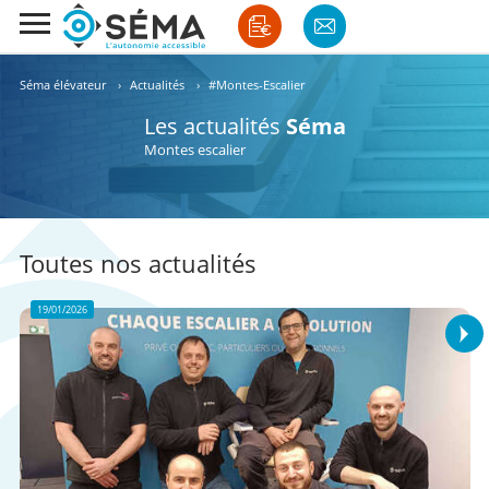
Séma élévateur
›
Actualités
›
#Montes-Escalier
Les actualités
Séma
Montes escalier
Toutes nos actualités
19/01/2026