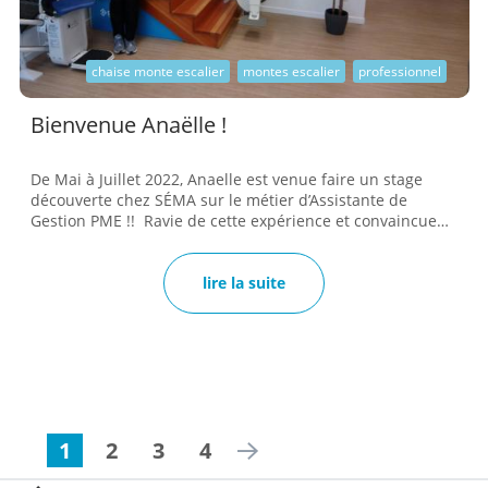
chaise monte escalier
montes escalier
professionnel
Bienvenue Anaëlle !
De Mai à Juillet 2022, Anaelle est venue faire un stage
découverte chez SÉMA sur le métier d’Assistante de
Gestion PME !! Ravie de cette expérience et convaincue
par son orientation professionnel, elle décide de
pousuivre l'aventure à nos côtés et opte pour une
formation BTS GPME en alternance sur 2 années. Ce type
lire la suite
de formation comporte de nombreux avantages, dont
celui d'appliquer directement sur le terrain les
connaissances acquises. Nous sommes ravis d'accueillir
Anaëlle au sein de la team SÉMA !!!...
1
2
3
4