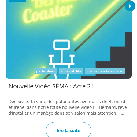
prestig...
particuliers
accessibilité
chaise monte escalier
Nouvelle Vidéo SÉMA : Acte 2 !
Découvrez la suite des palpitantes aventures de Bernard
et Irène, dans notre toute nouvelle vidéo ! Bernard, rêve
d’installer un manège dans son salon mais attention, il
doit jongler avec sa sécurité et son budget, un vrai
numéro d’équilibriste ! 𝐴𝑙𝑜𝑟𝑠, 𝑎̀ 𝑞𝑢𝑖 𝐵𝑒𝑟𝑛𝑎𝑟𝑑 𝑎-𝑡-𝑖𝑙 𝑑𝑒́𝑐𝑖𝑑𝑒́ 𝑑𝑒
𝑐𝑜𝑛𝑓𝑖𝑒𝑟 𝑐𝑒𝑡𝑡𝑒 𝑚𝑖𝑠𝑠𝑖𝑜𝑛 𝑖𝑚𝑝𝑜𝑠𝑠𝑖𝑏𝑙𝑒 ? Découvrez nos solutions
lire la suite
qui vont vous faire dire : « Pourquoi je n’y ai pas pensé