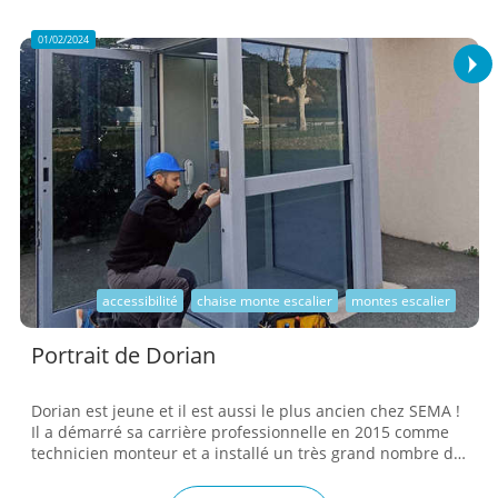
l’administration de l’entreprise C’est quoi ton parcours ?
Plus jeune, je voulais devenir pré...
01/02/2024
accessibilité
chaise monte escalier
montes escalier
Portrait de Dorian
Dorian est jeune et il est aussi le plus ancien chez SEMA !
Il a démarré sa carrière professionnelle en 2015 comme
technicien monteur et a installé un très grand nombre de
chaises montes escaliers, de plateformes élévatrices, de
plateformes monte-escaliers, d’ascenseurs élévateurs