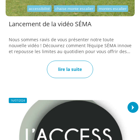
accessibilité
chaise monte escalier
montes escalier
Lancement de la vidéo SÉMA
Nous sommes ravis de vous présenter notre toute
nouvelle vidéo ! Découvrez comment l’équipe SÉMA innove
et repousse les limites au quotidien pour vous offrir des
solutions toujours plus accessibles. Plongez au cœur de
notre métier, nos valeurs et notre engagement pour
concrétiser vos projets d'accessibilité ! N'hésitez pas à
lire la suite
parler de nous, autour de vous ! Voir la vidéo...
16/07/2024