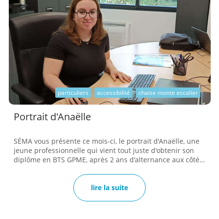
particuliers
accessibilité
chaise monte escalier
Portrait d'Anaëlle
SÉMA vous présente ce mois-ci, le portrait d'Anaëlle, une
jeune professionnelle qui vient tout juste d'obtenir son
diplôme en BTS GPME, après 2 ans d'alternance aux côtés
de l'équipe SÉMA. Sa mission principale pendant ces 2
belles années était d'assister l'assistante de direction
dans de nombreuses tâches liées à la gestion quotidienne
lire la suite
de l'entreprise. Anaëlle incarne l'importance de la
curiosité et de la rigueur dans un parcours professionnel
par alternance. Ta fonction en quelques mots ? Gestion de