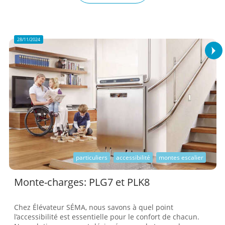
plus tôt ?! » On vous invite à découvrir, avec un peu
d'humour et beaucoup de cœur, comment rendre vos
environnements plus accessibles au quotidien. Plongez
avec nous dans l’unive...
28/11/2024
particuliers
accessibilité
montes escalier
Monte-charges: PLG7 et PLK8
Chez Élévateur SÉMA, nous savons à quel point
l’accessibilité est essentielle pour le confort de chacun.