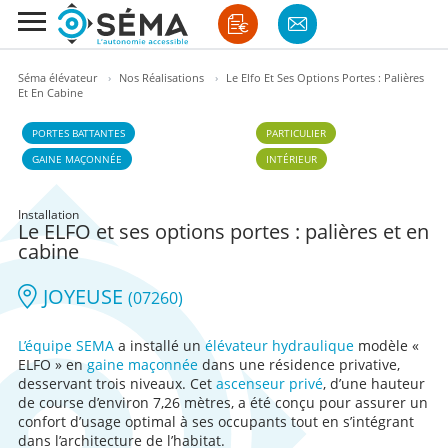
Séma élévateur
›
Nos Réalisations
›
Le Elfo Et Ses Options Portes : Palières
Et En Cabine
PORTES BATTANTES
PARTICULIER
GAINE MAÇONNÉE
INTÉRIEUR
Installation
Le ELFO et ses options portes : palières et en
cabine
JOYEUSE
(07260)
L’équipe SEMA
a installé un
élévateur hydraulique
modèle «
ELFO » en
gaine maçonnée
dans une résidence privative,
desservant trois niveaux. Cet
ascenseur privé
, d’une hauteur
de course d’environ 7,26 mètres, a été conçu pour assurer un
confort d’usage optimal à ses occupants tout en s’intégrant
dans l’architecture de l’habitat.