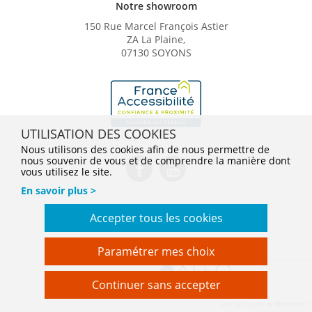
Notre showroom
150 Rue Marcel François Astier
ZA La Plaine,
07130 SOYONS
UTILISATION DES COOKIES
Nous utilisons des cookies afin de nous permettre de
nous souvenir de vous et de comprendre la manière dont
vous utilisez le site.
En savoir plus >
Conditions Générales de Vente
Mentions légales
Accepter tous les cookies
Politique de confidentialité
Gestion des cookies
En savoir plus
Nos tarifs
Paramétrer mes choix
Filiale du groupe
Continuer sans accepter
webdesign > creation web > developpement > SEO
Communique et commercialise
Site by
Kyxar
&
Mattam