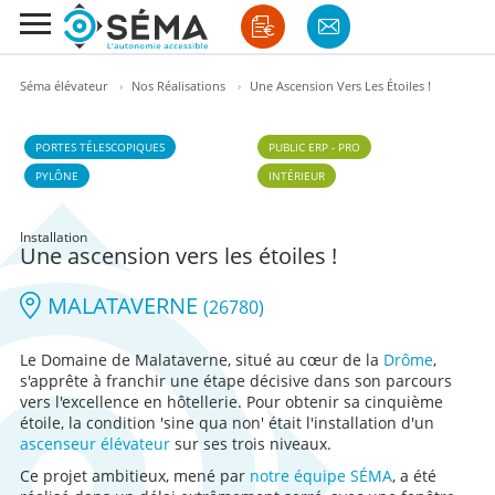
Séma élévateur
›
Nos Réalisations
›
Une Ascension Vers Les Étoiles !
PORTES TÉLESCOPIQUES
PUBLIC ERP - PRO
PYLÔNE
INTÉRIEUR
Installation
Une ascension vers les étoiles !
MALATAVERNE
(26780)
Le Domaine de Malataverne, situé au cœur de la
Drôme
,
s'apprête à franchir une étape décisive dans son parcours
vers l'excellence en hôtellerie. Pour obtenir sa cinquième
étoile, la condition 'sine qua non' était l'installation d'un
ascenseur élévateur
sur ses trois niveaux.
Ce projet ambitieux, mené par
notre équipe SÉMA
, a été