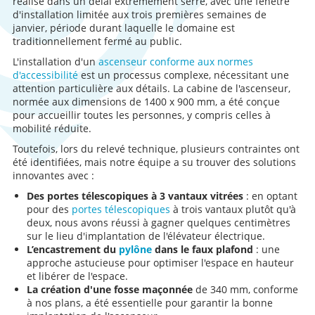
réalisé dans un délai extrêmement serré, avec une fenêtre
d'installation limitée aux trois premières semaines de
janvier, période durant laquelle le domaine est
traditionnellement fermé au public.
L'installation d'un
ascenseur conforme aux normes
d'accessibilité
est un processus complexe, nécessitant une
attention particulière aux détails. La cabine de l'ascenseur,
normée aux dimensions de 1400 x 900 mm, a été conçue
pour accueillir toutes les personnes, y compris celles à
mobilité réduite.
Toutefois, lors du relevé technique, plusieurs contraintes ont
été identifiées, mais notre équipe a su trouver des solutions
innovantes avec :
Des portes télescopiques à 3 vantaux vitrées
: en optant
pour des
portes télescopiques
à trois vantaux plutôt qu'à
deux, nous avons réussi à gagner quelques centimètres
sur le lieu d'implantation de l'élévateur électrique.
L’encastrement du
pylône
dans le faux plafond
: une
approche astucieuse pour optimiser l'espace en hauteur
et libérer de l'espace.
La création d'une fosse maçonnée
de 340 mm, conforme
à nos plans, a été essentielle pour garantir la bonne