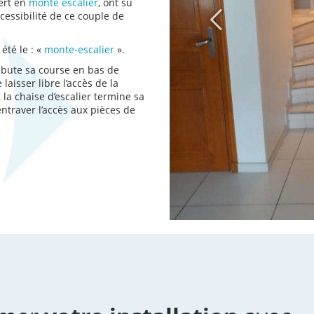
pert en
monte escalier
, ont su
ccessibilité de ce couple de
été le : «
monte-escalier
».
bute sa course en bas de
laisser libre l’accès de la
, la chaise d’escalier termine sa
 entraver l’accès aux pièces de