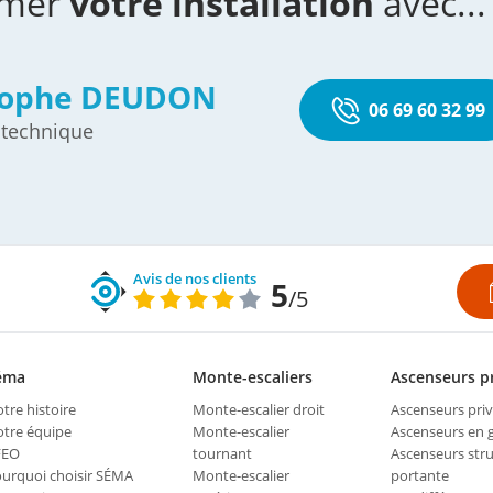
imer
votre installation
avec...
tophe DEUDON
06 69 60 32 99
 technique
Avis de nos clients
5
/5
éma
Monte-escaliers
Ascenseurs pr
tre histoire
Monte-escalier droit
Ascenseurs priv
tre équipe
Monte-escalier
Ascenseurs en
FEO
tournant
Ascenseurs str
urquoi choisir SÉMA
Monte-escalier
portante