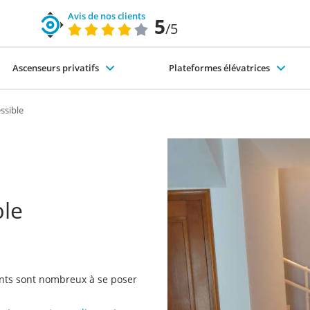
Avis de nos clients
5
/5
Ascenseurs privatifs
Plateformes élévatrices
code du travail)
nte-escaliers-exterieur
s différents types d'ascenseurs
Pourquoi choisir SÉMA ?
Élévateurs PMR
ssible
ble
ents sont nombreux à se poser