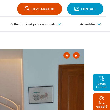
DEVIS GRATUIT
CONTACT
Collectivités et professionnels
Actualités
Plateformes PMR
Devis
Gratuit
Être
Nom
rappelé