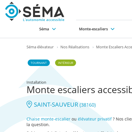
Séma
Monte-escaliers
Pourquoi choisir SÉMA ?
Collectivités et professionnels
Monte-escaliers droit
Ascenseurs en gaine maçonnée
Ascenseurs portes télescopiques ou battantes
Plateformes élévatrices verticales
Monte-escaliers tournant
Ascenseurs structure auto portante
Plateformes monte-escaliers
EPMR (ERP + 
Mo
Le
Séma élévateur
›
Nos Réalisations
›
Monte Escaliers Acce
TOURNANT
INTÉRIEUR
Installation
Monte escaliers accessi
SAINT-SAUVEUR
(38160)
Chaise monte-escalier
ou
élévateur privatif
? Nos cli
la question.