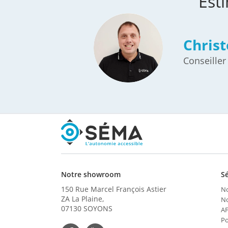
Est
Chris
Conseiller
Notre showroom
S
150 Rue Marcel François Astier
No
ZA La Plaine,
No
07130 SOYONS
A
Po