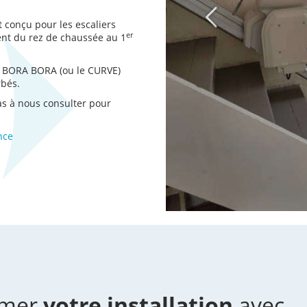
t conçu pour les escaliers
er
ent du rez de chaussée au 1
e BORA BORA (ou le CURVE)
rbés.
pas à nous consulter pour
nce
imer
votre installation
avec...