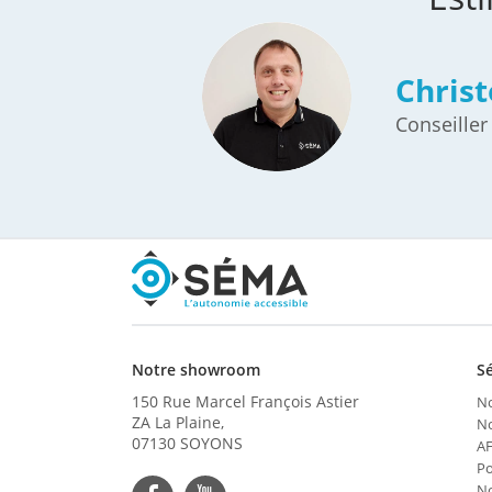
Chris
Conseiller
Notre showroom
S
150 Rue Marcel François Astier
No
ZA La Plaine,
No
07130 SOYONS
A
Po
No