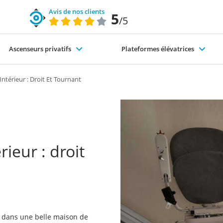
Avis de nos clients
5
/5
Ascenseurs privatifs
Plateformes élévatrices
code du travail)
nte-escaliers-exterieur
s différents types d'ascenseurs
Pourquoi choisir SÉMA ?
Élévateurs PMR
Intérieur : Droit Et Tournant
ieur : droit
 dans une belle maison de