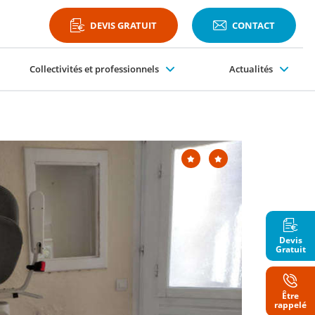
DEVIS GRATUIT
CONTACT
Collectivités et professionnels
Actualités
Plateformes PMR
Devis
Gratuit
Être
Nom
rappelé