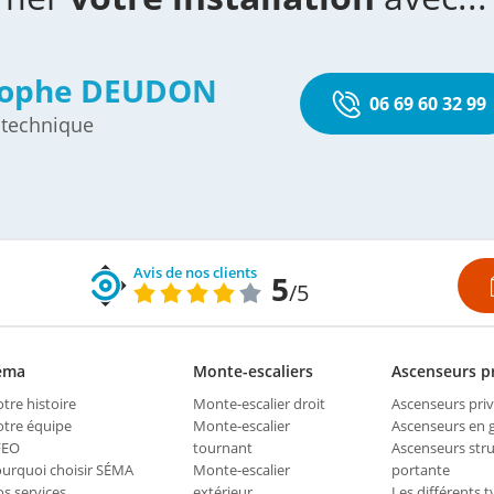
tophe DEUDON
06 69 60 32 99
 technique
Avis de nos clients
5
/5
éma
Monte-escaliers
Ascenseurs pr
tre histoire
Monte-escalier droit
Ascenseurs priv
tre équipe
Monte-escalier
Ascenseurs en
FEO
tournant
Ascenseurs str
urquoi choisir SÉMA
Monte-escalier
portante
s services
extérieur
Les différents t