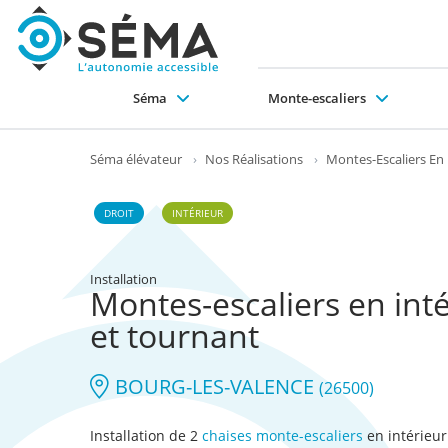
Séma
Monte-escaliers
Pourquoi choisir SÉMA ?
Collectivités et professionnels
Monte-escaliers droit
Ascenseurs en gaine maçonnée
Ascenseurs portes télescopiques ou battantes
Plateformes élévatrices verticales
Monte-escaliers tournant
Ascenseurs structure auto portante
Plateformes monte-escaliers
EPMR (ERP + 
Mo
Le
Séma élévateur
›
Nos Réalisations
›
Montes-Escaliers En 
DROIT
INTÉRIEUR
Installation
Montes-escaliers en intér
et tournant
BOURG-LES-VALENCE
(26500)
Installation de 2
chaises monte-escaliers
en intérieur