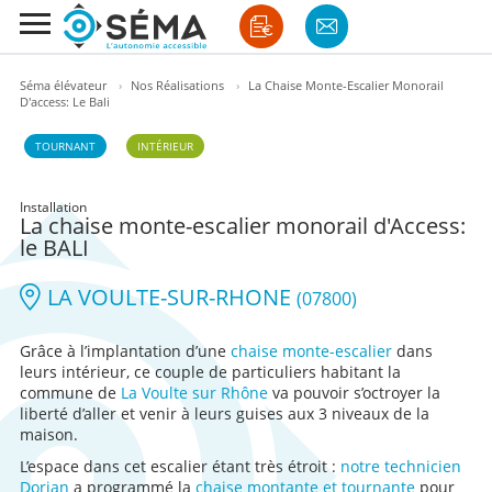
Séma élévateur
›
Nos Réalisations
›
La Chaise Monte-Escalier Monorail
D'access: Le Bali
TOURNANT
INTÉRIEUR
Installation
La chaise monte-escalier monorail d'Access:
le BALI
LA VOULTE-SUR-RHONE
(07800)
Grâce à l’implantation d’une
chaise monte-escalier
dans
leurs intérieur, ce couple de particuliers habitant la
commune de
La Voulte sur Rhône
va pouvoir s’octroyer la
liberté d’aller et venir à leurs guises aux 3 niveaux de la
maison.
L’espace dans cet escalier étant très étroit :
notre technicien
Dorian
a programmé la
chaise montante et tournante
pour