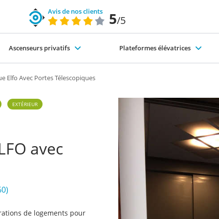
Avis de nos clients
5
/5
Ascenseurs privatifs
Plateformes élévatrices
code du travail)
nte-escaliers-exterieur
s différents types d'ascenseurs
Pourquoi choisir SÉMA ?
Élévateurs PMR
e Elfo Avec Portes Télescopiques
EXTÉRIEUR
ELFO avec
60)
rations de logements pour