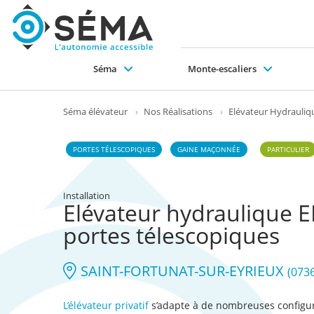
Séma
Monte-escaliers
Pourquoi choisir SÉMA ?
Collectivités et professionnels
Monte-escaliers droit
Ascenseurs en gaine maçonnée
Ascenseurs portes télescopiques ou battantes
Plateformes élévatrices verticales
Monte-escaliers tournant
Ascenseurs structure auto portante
Plateformes monte-escaliers
EPMR (ERP + 
Mo
Le
Séma élévateur
›
Nos Réalisations
›
Elévateur Hydrauliqu
PORTES TÉLESCOPIQUES
GAINE MAÇONNÉE
PARTICULIER
Installation
Elévateur hydraulique 
portes télescopiques
SAINT-FORTUNAT-SUR-EYRIEUX
(073
L’élévateur privatif
s’adapte à de nombreuses configu