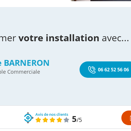
imer
votre installation
avec...
e BARNERON
06 62 52 56 06
ble Commerciale
Avis de nos clients
5
/5