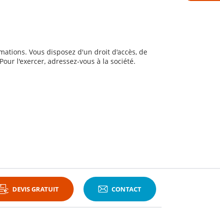
Télép
ations. Vous disposez d'un droit d'accès, de
J’
Pour l'exercer, adressez-vous à la société.
l’
S
co
p
t
*
*
Obligato
E
D
DEVIS GRATUIT
CONTACT