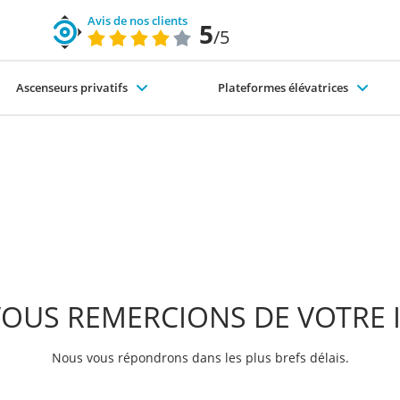
Avis de nos clients
5
/5
Ascenseurs privatifs
Plateformes élévatrices
code du travail)
nte-escaliers-exterieur
s différents types d'ascenseurs
Pourquoi choisir SÉMA ?
Élévateurs PMR
OUS REMERCIONS DE VOTRE 
Nous vous répondrons dans les plus brefs délais.