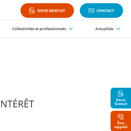
DEVIS GRATUIT
CONTACT
Collectivités et professionnels
Actualités
Plateformes PMR
INTÉRÊT
Devis
Gratuit
Être
Nom
rappelé