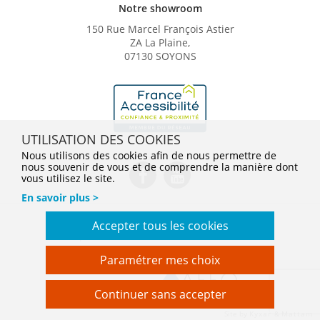
Notre showroom
150 Rue Marcel François Astier
ZA La Plaine,
07130 SOYONS
UTILISATION DES COOKIES
Nous utilisons des cookies afin de nous permettre de
nous souvenir de vous et de comprendre la manière dont
vous utilisez le site.
En savoir plus >
Conditions Générales de Vente
Mentions légales
Accepter tous les cookies
Politique de confidentialité
Gestion des cookies
En savoir plus
Nos tarifs
Paramétrer mes choix
Filiale du groupe
Continuer sans accepter
webdesign > creation web > developpement > SEO
Communique et commercialise
Site by
Kyxar
&
Mattam