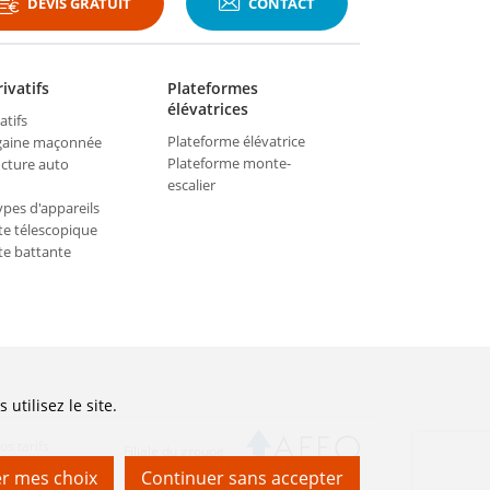
DEVIS GRATUIT
CONTACT
ivatifs
Plateformes
élévatrices
atifs
Plateforme élévatrice
 gaine maçonnée
Plateforme monte-
ucture auto
escalier
ypes d'appareils
te télescopique
te battante
tilisez le site.
os tarifs
Filiale du groupe
r mes choix
Continuer sans accepter
webdesign > creation web > developpement > SEO
Communique et commercialise