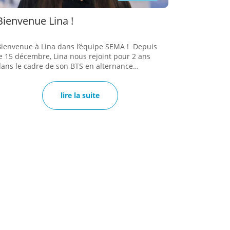
Bienvenue Lina !
Bienvenue à Lina dans l’équipe SEMA ! Depuis
le 15 décembre, Lina nous rejoint pour 2 ans
dans le cadre de son BTS en alternance
Assistance Technique d’Ingénieur. Souriante,
curieuse et pleine d’enthousiasme, elle a tout ce
qu’il faut pour réussir son parcours et
lire la suite
contribuer à des projets prometteurs et
nspirants ! Toute l’équipe est ravie de l’accueillir
et a hâte de collaborer, apprendre et partager
de beaux moments avec elle....