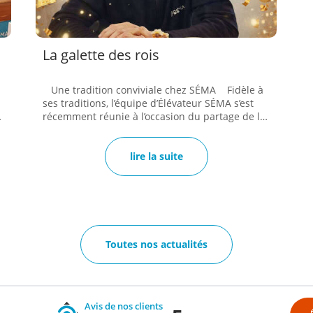
La galette des rois
Une tradition conviviale chez SÉMA Fidèle à
ses traditions, l’équipe d’Élévateur SÉMA s’est
s
récemment réunie à l’occasion du partage de la
galette des rois. Un moment simple et
chaleureux qui illustre parfaitement
l’importance accordée à la convivialité et à
lire la suite
r
l’esprit d’équipe au sein de l’entreprise. Ce
temps de partage a permis à l’ensemble des
e
collaborateurs de se retrouver dans une
s
ambiance détendue et conviviale. Cette année,
c’est Dodo, notre responsable travaux qui a eu
l’honneur de découvrir la fève et d’être
Toutes nos actualités
couronné roi de la journée, dans la bonne
humeur générale. Au-delà de la...
Avis de nos clients