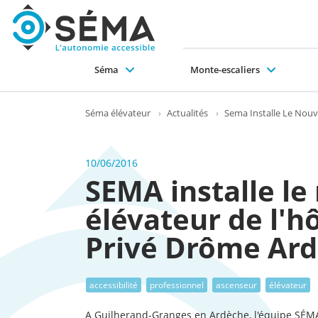
Séma
Monte-escaliers
Pourquoi choisir SÉMA ?
Collectivités et professionnels
Monte-escaliers droit
Ascenseurs en gaine maçonnée
Ascenseurs portes télescopiques ou battantes
Plateformes élévatrices verticales
Monte-escaliers tournant
Ascenseurs structure auto portante
Plateformes monte-escaliers
EPMR (ERP + 
Mo
Le
Séma élévateur
›
Actualités
›
Sema Installe Le Nouv
10/06/2016
SEMA installe le
élévateur de l'hô
Privé Drôme Ar
accessibilité
professionnel
ascenseur
élévateur
A Guilherand-Granges en Ardèche, l'équipe SÉMA