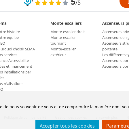
5
/5
éma
Monte-escaliers
Ascenseurs pr
tre histoire
Monte-escalier droit
Ascenseurs priv
tre équipe
Monte-escalier
Ascenseurs en
FEO
tournant
Ascenseurs str
urquoi choisir SÉMA
Monte-escalier
portante
s services
extérieur
Les différents t
ance Accessibilité
Ascenseurs por
des et financement
Ascenseurs por
s installations par
les
s réalisations
AQ
e de nous souvenir de vous et de comprendre la manière dont vous u
Politique de confidentialité
Gestion des cookies
En savoir plus
N
Accepter tous les cookies
Paramétre