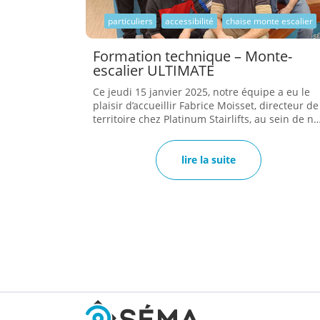
particuliers
accessibilité
chaise monte escalier
Formation technique – Monte-
escalier ULTIMATE
Ce jeudi 15 janvier 2025, notre équipe a eu le
plaisir d’accueillir Fabrice Moisset, directeur de
territoire chez Platinum Stairlifts, au sein de no
locaux de Soyons, pour une session de
formation dédiée au monte-escalier ULTIMATE.
Fidèle à son engagement en faveur de
lire la suite
l’excellence et de la qualité de service, Élévateu
SÉMA organise chaque année des temps de
formation afin de garantir une parfaite maîtris
des produits et des méthodes d’installation. No
techniciens — Alexandre, Frank, Dorian,
Mathieu et Christophe — ont pleinement
participé à cette matinée riche en
apprentissages et en échan...