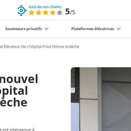
Avis de nos clients
5
/5
Ascenseurs privatifs
Plateformes élévatrices
code du travail)
nte-escaliers-exterieur
s différents types d'ascenseurs
Pourquoi choisir SÉMA ?
Élévateurs PMR
el Élévateur De L'hôpital Privé Drôme Ardèche
 nouvel
pital
dèche
 est intervenue à