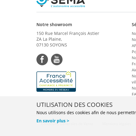
Notre showroom
S
150 Rue Marcel François Astier
No
ZA La Plaine,
No
07130 SOYONS
A
Po
No
Fr
Ai
No
vil
No
F
UTILISATION DES COOKIES
Nous utilisons des cookies afin de nous permettr
En savoir plus >
Conditions Générales de Vente
Mentions légales